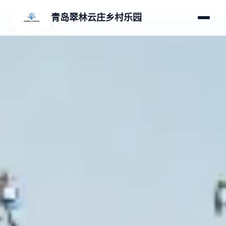
>
>
青岛翠林云庄乡村乐园